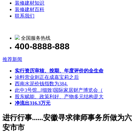
装修建材知识
装修建材百科
联系我们
全国服务热线
400-8888-888
推荐新闻
实行资历审核、按期、年度评价的全生命
涂料营业则正在成嘉宝莉之后
西南水泥价钱指数为384.
此中3号馆...[细致]国际家居财产博览会（
股东赋能、政策利好、产物多元结构是大
净流出316.3万元
进行行事......安徽寻求律师事务所做为六
安市市