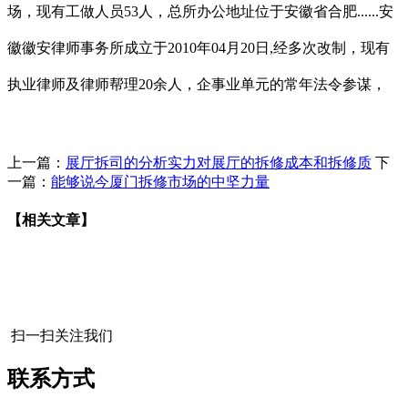
场，现有工做人员53人，总所办公地址位于安徽省合肥......安
徽徽安律师事务所成立于2010年04月20日,经多次改制，现有
执业律师及律师帮理20余人，企事业单元的常年法令参谋，
上一篇：
展厅拆司的分析实力对展厅的拆修成本和拆修质
下
一篇：
能够说今厦门拆修市场的中坚力量
【相关文章】
扫一扫关注我们
联系方式