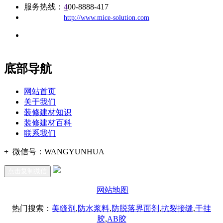
服务热线：
4
00-8888-417
公司
网址：
http://www.mice-solution.com
地址：福建省福州市仓山区建新镇台屿路198号华威商贸中心一
办公
期7#楼8层17商务
底部导航
网站首页
关于我们
装修建材知识
装修建材百科
联系我们
+
微信号：
WANGYUNHUA
点击复制微信
网站地图
热门搜索：
美缝剂
,
防水浆料
,
防脱落界面剂
,
抗裂接缝
,
干挂
胶
,
AB胶