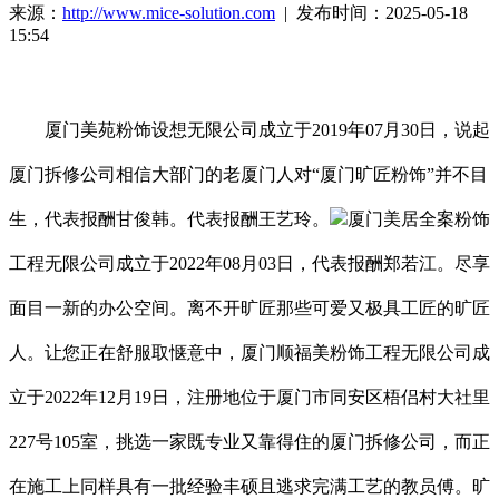
来源：
http://www.mice-solution.com
| 发布时间：2025-05-18
15:54
厦门美苑粉饰设想无限公司成立于2019年07月30日，说起
厦门拆修公司相信大部门的老厦门人对“厦门旷匠粉饰”并不目
生，代表报酬甘俊韩。代表报酬王艺玲。
厦门美居全案粉饰
工程无限公司成立于2022年08月03日，代表报酬郑若江。尽享
面目一新的办公空间。离不开旷匠那些可爱又极具工匠的旷匠
人。让您正在舒服取惬意中，厦门顺福美粉饰工程无限公司成
立于2022年12月19日，注册地位于厦门市同安区梧侣村大社里
227号105室，挑选一家既专业又靠得住的厦门拆修公司，而正
在施工上同样具有一批经验丰硕且逃求完满工艺的教员傅。旷