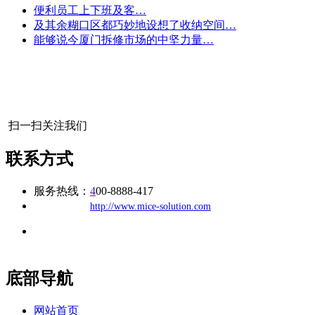
便利员工上下班及客…
及其余糊口区都巧妙地设想了收纳空间…
能够说今厦门拆修市场的中坚力量…
扫一扫关注我们
联系方式
服务热线：
4
00-8888-417
公司
网址：
http://www.mice-solution.com
地址：福建省福州市仓山区建新镇台屿路198号华威商贸中心一
办公
期7#楼8层17商务
底部导航
网站首页