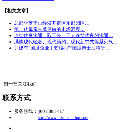
【相关文章】
总部坐落于山经济开辟区东部园区…
第二代母亲带着灵敏的市场洞察…
连结优良沟通：取工长、工人连结优良的沟通…
满脚现代轻奢、现代简约、现代新中式等系列气…
并建有“国度企业手艺核心”“国度博士后科研…
扫一扫关注我们
联系方式
服务热线：
4
00-8888-417
公司
网址：
http://www.mice-solution.com
地址：福建省福州市仓山区建新镇台屿路198号华威商贸中心一