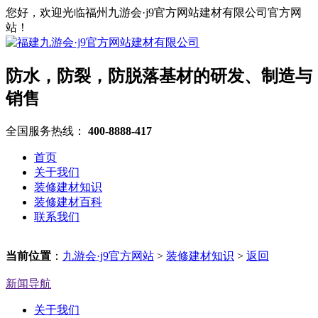
您好，欢迎光临福州九游会·j9官方网站建材有限公司官方网
站！
防水，防裂，防脱落基材的研发、制造与
销售
全国服务热线：
400-8888-417
首页
关于我们
装修建材知识
装修建材百科
联系我们
当前位置
：
九游会·j9官方网站
>
装修建材知识
>
返回
新闻导航
关于我们