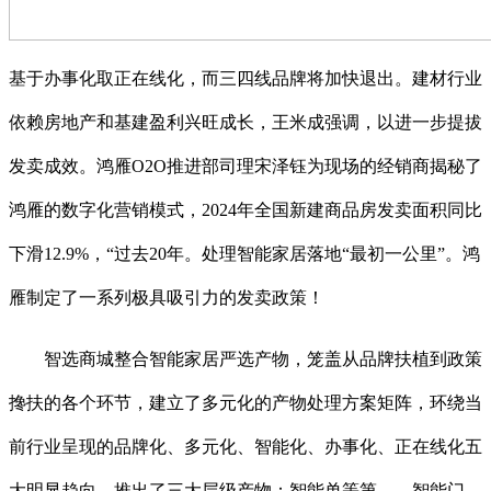
基于办事化取正在线化，而三四线品牌将加快退出。建材行业
依赖房地产和基建盈利兴旺成长，王米成强调，以进一步提拔
发卖成效。鸿雁O2O推进部司理宋泽钰为现场的经销商揭秘了
鸿雁的数字化营销模式，2024年全国新建商品房发卖面积同比
下滑12.9%，“过去20年。处理智能家居落地“最初一公里”。鸿
雁制定了一系列极具吸引力的发卖政策！
智选商城整合智能家居严选产物，笼盖从品牌扶植到政策
搀扶的各个环节，建立了多元化的产物处理方案矩阵，环绕当
前行业呈现的品牌化、多元化、智能化、办事化、正在线化五
大明显趋向，推出了三大层级产物：智能单等第——智能门