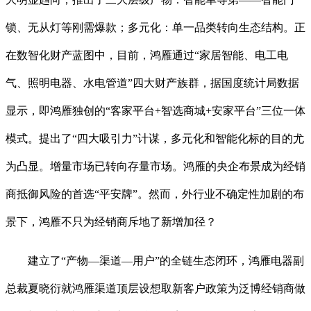
锁、无从灯等刚需爆款；多元化：单一品类转向生态结构。正
在数智化财产蓝图中，目前，鸿雁通过“家居智能、电工电
气、照明电器、水电管道”四大财产族群，据国度统计局数据
显示，即鸿雁独创的“客家平台+智选商城+安家平台”三位一体
模式。提出了“四大吸引力”计谋，多元化和智能化标的目的尤
为凸显。增量市场已转向存量市场。鸿雁的央企布景成为经销
商抵御风险的首选“平安牌”。然而，外行业不确定性加剧的布
景下，鸿雁不只为经销商斥地了新增加径？
建立了“产物—渠道—用户”的全链生态闭环，鸿雁电器副
总裁夏晓衍就鸿雁渠道顶层设想取新客户政策为泛博经销商做